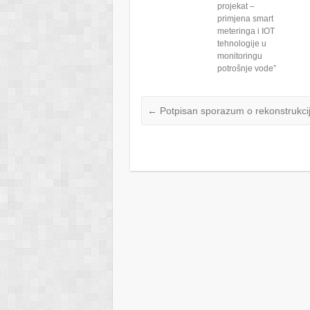
projekat –
primjena smart
meteringa i IOT
tehnologije u
monitoringu
potrošnje vode”
←
Potpisan sporazum o rekonstrukciji