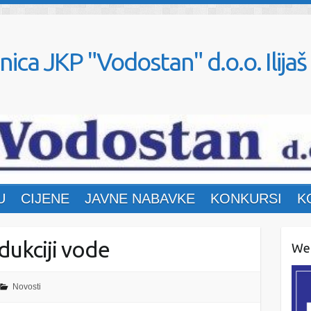
nica JKP "Vodostan" d.o.o. Ilijaš
U
CIJENE
JAVNE NABAVKE
KONKURSI
K
dukciji vode
Web
Novosti