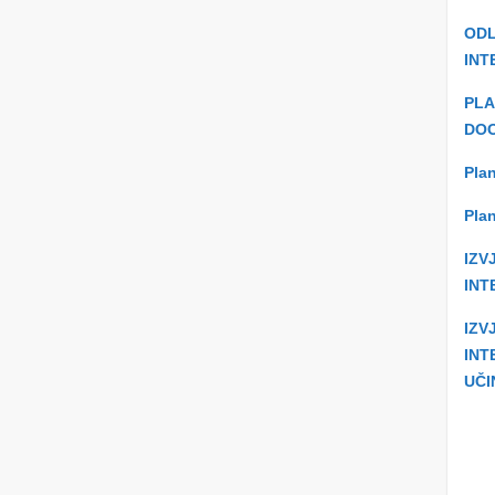
ODL
INT
PLA
DOO
Plan
Plan
IZV
INT
IZV
INT
UČI