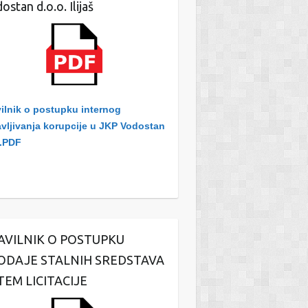
ostan d.o.o. Ilijaš
ilnik o postupku internog
avljivanja korupcije u JKP Vodostan
.PDF
AVILNIK O POSTUPKU
ODAJE STALNIH SREDSTAVA
TEM LICITACIJE