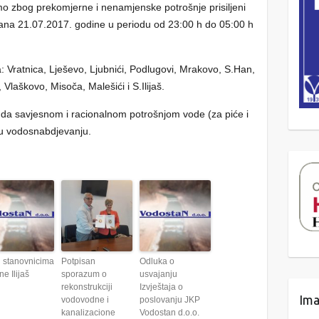
o zbog prekomjerne i nenamjenske potrošnje prisiljeni
dana 21.07.2017. godine u periodu od 23:00 h do 05:00 h
 Vratnica, Lješevo, Ljubnići, Podlugovi, Mrakovo, S.Han,
 Vlaškovo, Misoča, Malešići i S.Ilijaš.
 da savjesnom i racionalnom potrošnjom vode (za piće i
ji u vodosnabdjevanju.
 stanovnicima
Potpisan
Odluka o
ne Ilijaš
sporazum o
usvajanju
rekonstrukciji
Izvještaja o
Ima
vodovodne i
poslovanju JKP
kanalizacione
Vodostan d.o.o.