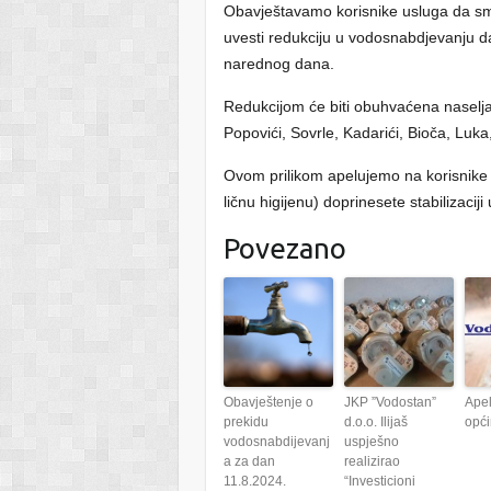
Obavještavamo korisnike usluga da sm
uvesti redukciju u vodosnabdjevanju 
narednog dana.
Redukcijom će biti obuhvaćena naselja:
Popovići, Sovrle, Kadarići, Bioča, Luka,
Ovom prilikom apelujemo na korisnike
ličnu higijenu) doprinesete stabilizaci
Povezano
Obavještenje o
JKP ”Vodostan”
Apel
prekidu
d.o.o. Ilijaš
opći
vodosnabdijevanj
uspješno
a za dan
realizirao
11.8.2024.
“Investicioni