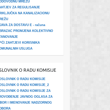
ODOVODNU MREŽU
AHTJEV ZA REGULISANJE
RIKLJUČKA NA KANALIZACIONU
REŽU
ZJAVA ZA DOSTAVU E - računa
BRAZAC PROMJENA KOLEKTIVNO
TANOVANJE
PĆI ZAHTJEVI KORISNIKA
OMUNALNIH USLUGA
SLOVNIK O RADU KOMISIJE
OSLOVNIK O RADU KOMISIJE
OSLOVNIK O RADU KOMISIJE_2
OSLOVNIK O RADU KOMISIJE ZA
ROVOĐENJE JAVNOG OGLASA ZA
ZBOR I IMENOVANJE NADZORNOG
DBORA