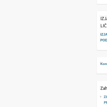
IZ
LI
IZJ
PO
Kont
Zah
Z
P