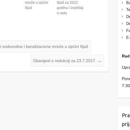
mreže u općini
Ilijaš za 2022.
Ba
Ilijaš
godinu i Izvještaj
Te
o radu
De
De
Fa
E-
 vodovodne i kanalizacione mreže u općini Ilijaš
Rad
Obavijest o redukciji za 23.7.2017.
→
Upra
Pone
7:30
Pra
pri