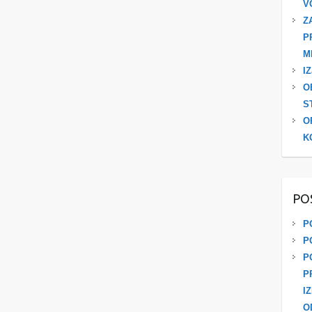
V
Z
P
M
I
O
S
O
K
PO
P
P
P
P
I
O