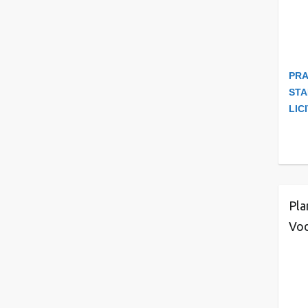
PRA
STA
LIC
Pla
Vod