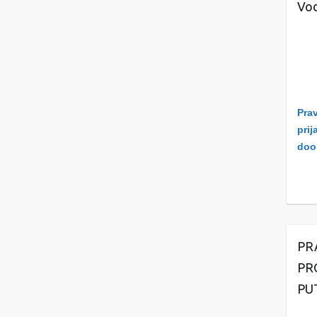
Vod
Prav
prij
doo
PR
PR
PU