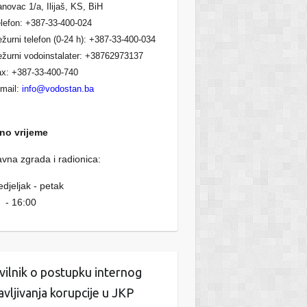
novac 1/a, Ilijaš, KS, BiH
lefon: +387-33-400-024
žurni telefon (0-24 h): +387-33-400-034
žurni vodoinstalater: +38762973137
x: +387-33-400-740
mail:
info@vodostan.ba
no vrijeme
vna zgrada i radionica:
djeljak - petak
 - 16:00
vilnik o postupku internog
javljivanja korupcije u JKP