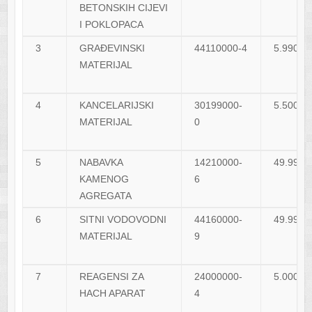
BETONSKIH CIJEVI
I POKLOPACA
3
GRAĐEVINSKI
44110000-4
5.990,0
MATERIJAL
4
KANCELARIJSKI
30199000-
5.500,0
MATERIJAL
0
5
NABAVKA
14210000-
49.990,
KAMENOG
6
AGREGATA
6
SITNI VODOVODNI
44160000-
49.990,
MATERIJAL
9
7
REAGENSI ZA
24000000-
5.000,0
HACH APARAT
4