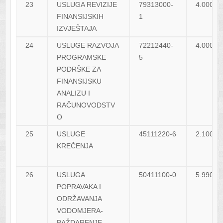
23
USLUGA REVIZIJE
79313000-
4.000,0
FINANSIJSKIH
1
IZVJEŠTAJA
24
USLUGE RAZVOJA
72212440-
4.000,0
PROGRAMSKE
5
PODRŠKE ZA
FINANSIJSKU
ANALIZU I
RAČUNOVODSTV
O
25
USLUGE
45111220-6
2.100,0
KREČENJA
26
USLUGA
50411100-0
5.990,0
POPRAVAKA I
ODRŽAVANJA
VODOMJERA-
BAŽDARENJE