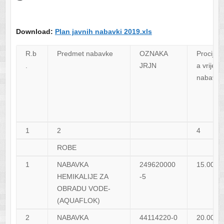
Download:
Plan javnih nabavki 2019.xls
R.b
Predmet nabavke
OZNAKA
Procijen
.
JRJN
a vrijedn
nabavke
1
2
4
ROBE
1
NABAVKA
249620000
15.000,
HEMIKALIJE ZA
-5
OBRADU VODE-
(AQUAFLOK)
2
NABAVKA
44114220-0
20.000,