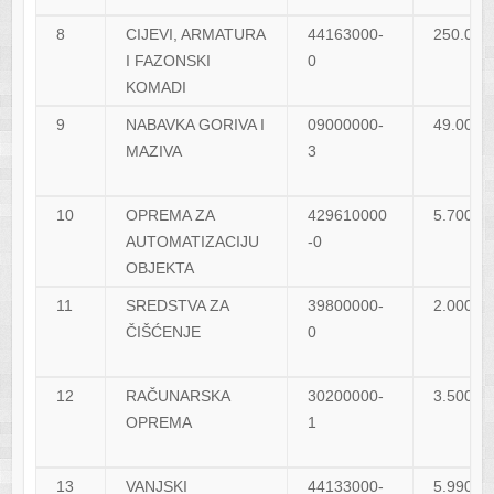
8
CIJEVI, ARMATURA
44163000-
250.000
I FAZONSKI
0
KOMADI
9
NABAVKA GORIVA I
09000000-
49.000,
MAZIVA
3
10
OPREMA ZA
429610000
5.700,0
AUTOMATIZACIJU
-0
OBJEKTA
11
SREDSTVA ZA
39800000-
2.000,0
ČIŠĆENJE
0
12
RAČUNARSKA
30200000-
3.500,0
OPREMA
1
13
VANJSKI
44133000-
5.990,0