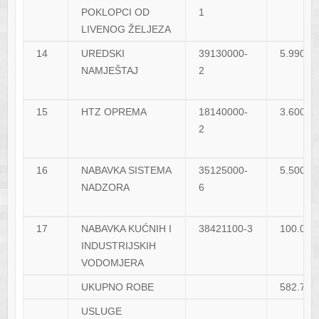
POKLOPCI OD
1
LIVENOG ŽELJEZA
14
UREDSKI
39130000-
5.990,0
NAMJEŠTAJ
2
15
HTZ OPREMA
18140000-
3.600,0
2
16
NABAVKA SISTEMA
35125000-
5.500,0
NADZORA
6
17
NABAVKA KUĆNIH I
38421100-3
100.000
INDUSTRIJSKIH
VODOMJERA
UKUPNO ROBE
582.750
USLUGE