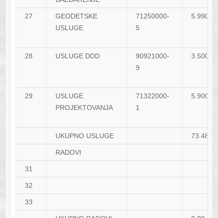
27
GEODETSKE
71250000-
5.990,0
USLUGE
5
28
USLUGE DDD
90921000-
3.500,0
9
29
USLUGE
71322000-
5.900,0
PROJEKTOVANJA
1
UKUPNO USLUGE
73.480,
RADOVI
31
32
33