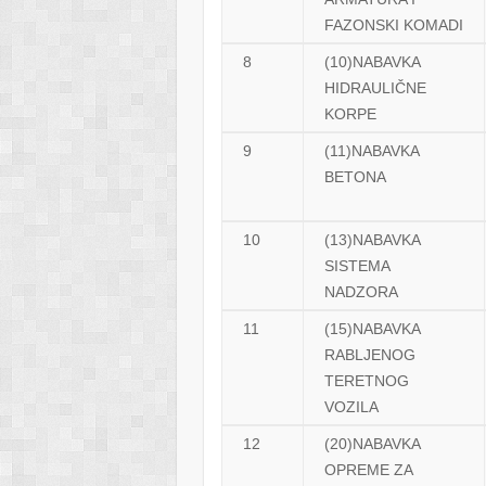
FAZONSKI KOMADI
8
(10)NABAVKA
HIDRAULIČNE
KORPE
9
(11)NABAVKA
BETONA
10
(13)NABAVKA
SISTEMA
NADZORA
11
(15)NABAVKA
RABLJENOG
TERETNOG
VOZILA
12
(20)NABAVKA
OPREME ZA