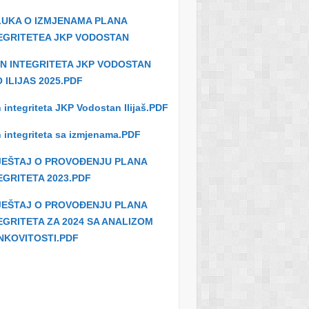
IV
12
UKA O IZMJENAMA PLANA
KVARTA
MJESECI
EGRITETEA JKP VODOSTAN
L
N INTEGRITETA JKP VODOSTAN
 ILIJAS 2025.PDF
 integriteta JKP Vodostan Ilijaš.PDF
 integriteta sa izmjenama.PDF
R
I
1 MJESEC
KVARTA
JEŠTAJ O PROVOĐENJU PLANA
L
EGRITETA 2023.PDF
JEŠTAJ O PROVOĐENJU PLANA
EGRITETA ZA 2024 SA ANALIZOM
NKOVITOSTI.PDF