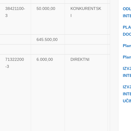
38421100-
50.000,00
KONKURENTSK
OKVIRNI
ODL
3
I
SP.
INT
PLA
DOO
645.500,00
Plan
Plan
71322200
6.000,00
DIREKTNI
UGOVO
-3
IZV
INT
IZV
INT
UČI