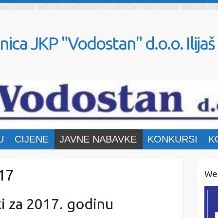
nica JKP "Vodostan" d.o.o. Ilijaš
U
CIJENE
JAVNE NABAVKE
KONKURSI
K
17
Web
ki za 2017. godinu