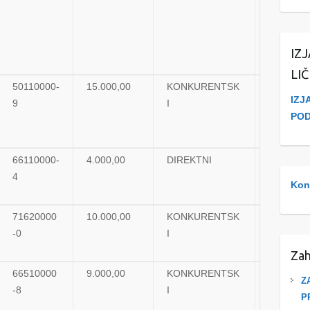
IZ
LI
50110000-
15.000,00
KONKURENTSK
UGOVO
IZJ
9
I
PO
66110000-
4.000,00
DIREKTNI
UGOVO
4
Kont
71620000
10.000,00
KONKURENTSK
UGOVO
-0
I
Zah
66510000
9.000,00
KONKURENTSK
UGOVO
Z
-8
I
P