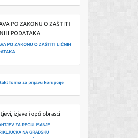
JAVA PO ZAKONU O ZAŠTITI
ČNIH PODATAKA
R
I
12
AVA PO ZAKONU O ZAŠTITI LIČNIH
KVARTA
MJESECI
DATAKA
L
R
II
12
KVARTA
MJESECI
akt forma za prijavu korupcije
L
R
III
12
KVARTA
MJESECI
L
tjevi, izjave i opći obrasci
R
III
12
AHTJEV ZA REGULISANJE
KVARTA
MJESECI
RIKLJUČKA NA GRADSKU
L