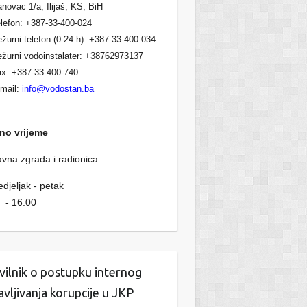
novac 1/a, Ilijaš, KS, BiH
R
I
12
lefon: +387-33-400-024
KVARTA
MJESECI
žurni telefon (0-24 h): +387-33-400-034
L
žurni vodoinstalater: +38762973137
R
II
12
x: +387-33-400-740
KVARTA
MJESECI
mail:
info@vodostan.ba
L
R
III
12
no vrijeme
KVARTA
MJESECI
L
vna zgrada i radionica:
IV
12
djeljak - petak
KVARTA
MJESECI
 - 16:00
L
R
III
12
KVARTA
MJESECI
L
vilnik o postupku internog
I
III
12
javljivanja korupcije u JKP
KVARTA
MJESECI