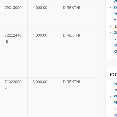
V
79313000
4.000,00
DIREKTNI
UGOVO
Z
-1
P
M
I
O
72212440
4.000,00
DIREKTNI
UGOVO
S
-5
O
K
PO
71322000
6.000,00
DIREKTNI
UGOVO
P
-1
P
P
P
I
O