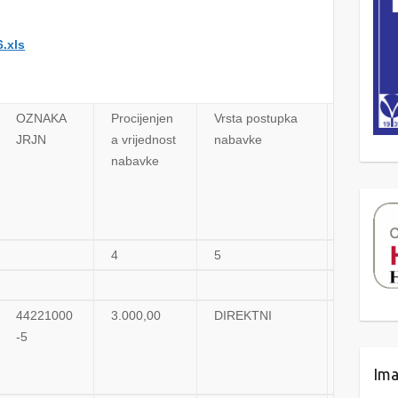
6.xls
OZNAKA
Procijenjen
Vrsta postupka
Sklapa li
JRJN
a vrijednost
nabavke
se
nabavke
Ugovor ili
Okvirni
sporazu
m
4
5
6
44221000
3.000,00
DIREKTNI
UGOVO
-5
Ima