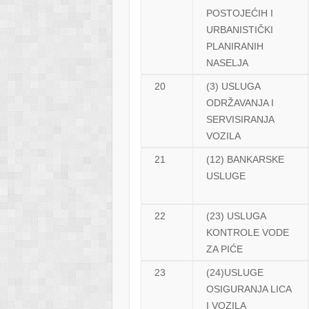
POSTOJEĆIH I
URBANISTIČKI
PLANIRANIH
NASELJA
20
(3) USLUGA
ODRŽAVANJA I
SERVISIRANJA
VOZILA
21
(12) BANKARSKE
USLUGE
22
(23) USLUGA
KONTROLE VODE
ZA PIĆE
23
(24)USLUGE
OSIGURANJA LICA
I VOZILA