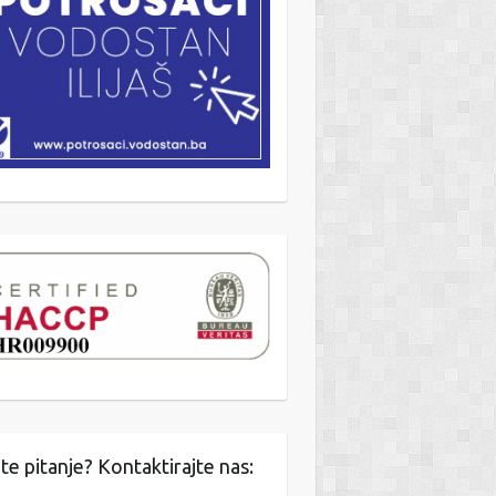
Planirani
Planirano
početak
trajanje
postupka
Ugovora ili
Okvirnog
sporazuma
7
8
R
I
DO
KVARTA
ISPORUKE
L
te pitanje? Kontaktirajte nas: