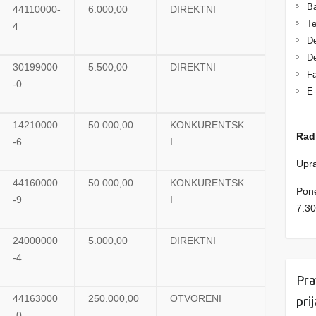
Ba
44110000-
6.000,00
DIREKTNI
UGOVO
Te
4
De
De
30199000
5.500,00
DIREKTNI
UGOVO
Fa
-0
E-
14210000
50.000,00
KONKURENTSK
UGOVO
Rad
-6
I
Upra
44160000
50.000,00
KONKURENTSK
OKVIRNI
Pone
-9
I
SP.
7:30
24000000
5.000,00
DIREKTNI
UGOVO
-4
Pra
44163000
250.000,00
OTVORENI
OKVIRN
pri
-0
SP.