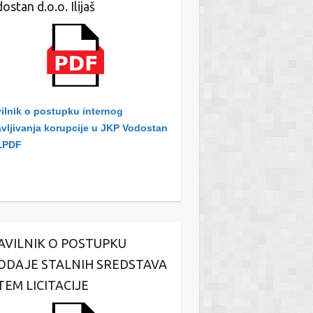
ostan d.o.o. Ilijaš
L
R
II
DO
KVARTA
ISPORUKE
L
R
II
DO
ilnik o postupku internog
KVARTA
ISPORUKE
avljivanja korupcije u JKP Vodostan
L
.PDF
R
II
DO
KVARTA
ISPORUKE
L
R
II
DO
KVARTA
ISPORUKE
AVILNIK O POSTUPKU
L
ODAJE STALNIH SREDSTAVA
TEM LICITACIJE
R
III
DO
KVARTA
ISPORUKE