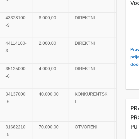
Vod
43328100
6.000,00
DIREKTNI
UGOVO
-9
44114100-
2.000,00
DIREKTNI
UGOVO
Prav
3
prij
doo
35125000
4.000,00
DIREKTNI
UGOVO
-6
34137000
40.000,00
KONKURENTSK
UGOVO
-6
I
PR
PR
PU
31682210
70.000,00
OTVORENI
UGOVO
-5