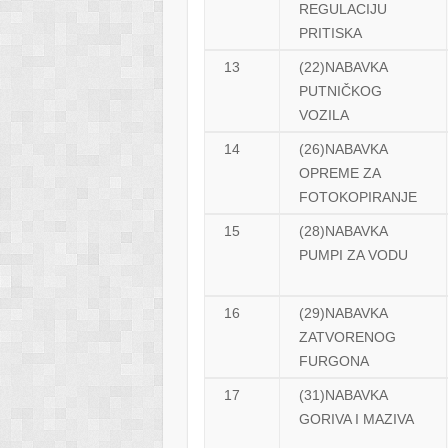
REGULACIJU
PRITISKA
13
(22)NABAVKA
PUTNIČKOG
VOZILA
14
(26)NABAVKA
OPREME ZA
FOTOKOPIRANJE
15
(28)NABAVKA
PUMPI ZA VODU
16
(29)NABAVKA
ZATVORENOG
FURGONA
17
(31)NABAVKA
GORIVA I MAZIVA