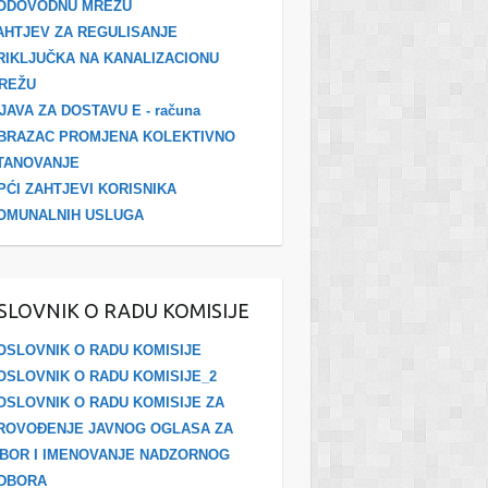
ODOVODNU MREŽU
R
IV
DO
AHTJEV ZA REGULISANJE
KVARTA
IZVRŠENJ
RIKLJUČKA NA KANALIZACIONU
L
A
REŽU
ZJAVA ZA DOSTAVU E - računa
BRAZAC PROMJENA KOLEKTIVNO
R
I
12
TANOVANJE
KVARTA
MJESECI
PĆI ZAHTJEVI KORISNIKA
L
OMUNALNIH USLUGA
SLOVNIK O RADU KOMISIJE
R
I
DO
OSLOVNIK O RADU KOMISIJE
KVARTA
IZVRŠENJ
OSLOVNIK O RADU KOMISIJE_2
L
A
OSLOVNIK O RADU KOMISIJE ZA
ROVOĐENJE JAVNOG OGLASA ZA
ZBOR I IMENOVANJE NADZORNOG
DBORA