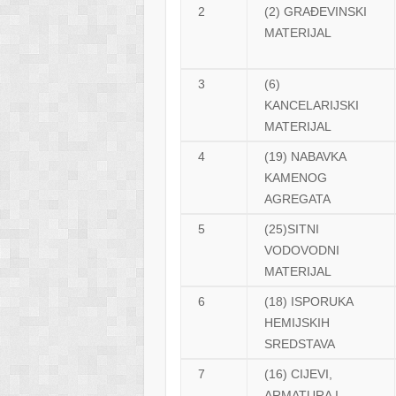
2
(2) GRAĐEVINSKI
MATERIJAL
3
(6)
KANCELARIJSKI
MATERIJAL
4
(19) NABAVKA
KAMENOG
AGREGATA
5
(25)SITNI
VODOVODNI
MATERIJAL
6
(18) ISPORUKA
HEMIJSKIH
SREDSTAVA
7
(16) CIJEVI,
ARMATURA I