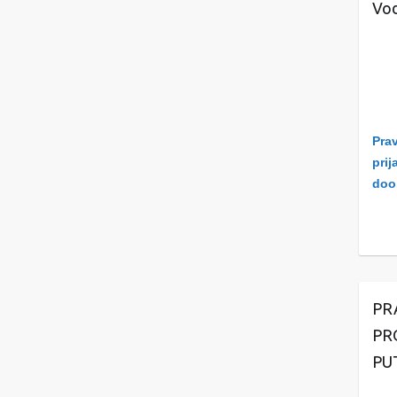
Vod
Prav
prij
doo
PR
PR
PU