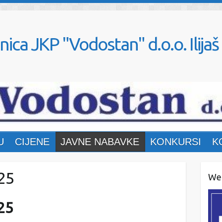
nica JKP "Vodostan" d.o.o. Ilijaš
U
CIJENE
JAVNE NABAVKE
KONKURSI
K
25
Web
25