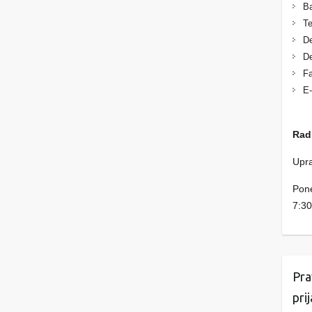
Ba
Te
De
De
Fa
E-
Rad
Upra
Pone
7:30
Pra
pri