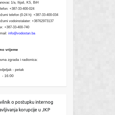
novac 1/a, Ilijaš, KS, BiH
lefon: +387-33-400-024
žurni telefon (0-24 h): +387-33-400-034
žurni vodoinstalater: +38762973137
x: +387-33-400-740
mail:
info@vodostan.ba
no vrijeme
vna zgrada i radionica:
djeljak - petak
 - 16:00
vilnik o postupku internog
javljivanja korupcije u JKP