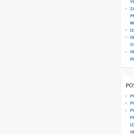
V
Z
P
M
I
O
S
O
K
PO
P
P
P
P
I
O