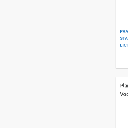
PRA
STA
LIC
Pla
Vod