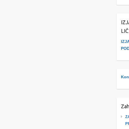
IZ
LI
IZJ
PO
Kont
Zah
Z
P