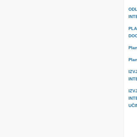
ODL
INT
PLA
DOO
Plan
Plan
IZV
INT
IZV
INT
UČI