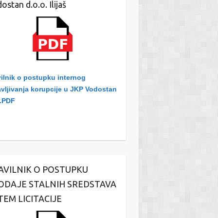
ostan d.o.o. Ilijaš
ilnik o postupku internog
avljivanja korupcije u JKP Vodostan
.PDF
AVILNIK O POSTUPKU
ODAJE STALNIH SREDSTAVA
TEM LICITACIJE