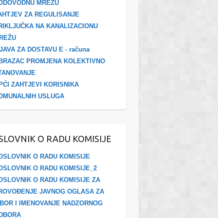
ODOVODNU MREŽU
AHTJEV ZA REGULISANJE
RIKLJUČKA NA KANALIZACIONU
REŽU
ZJAVA ZA DOSTAVU E - računa
BRAZAC PROMJENA KOLEKTIVNO
TANOVANJE
PĆI ZAHTJEVI KORISNIKA
OMUNALNIH USLUGA
SLOVNIK O RADU KOMISIJE
OSLOVNIK O RADU KOMISIJE
OSLOVNIK O RADU KOMISIJE_2
OSLOVNIK O RADU KOMISIJE ZA
ROVOĐENJE JAVNOG OGLASA ZA
ZBOR I IMENOVANJE NADZORNOG
DBORA