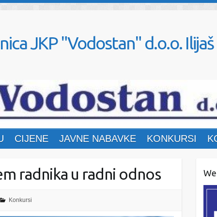
nica JKP "Vodostan" d.o.o. Ilijaš
U
CIJENE
JAVNE NABAVKE
KONKURSI
K
jem radnika u radni odnos
Web
Konkursi