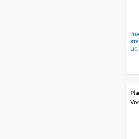
PRA
STA
LIC
Pla
Vod