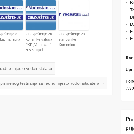
Ba
Te
De
De
Fa
ještenje o
Obavještenje za
Obavještenje za
E-
ltatima ispita
korisnike usluga
stanovnike
JKP „Vodostan“
Kamenice
d.o.o. Ilijaš
Rad
za radno mjesto vodoinstalater
Upra
Pone
i pismenog testiranja za radno mjesto vodoinstalatera
→
7:30
Pra
pri