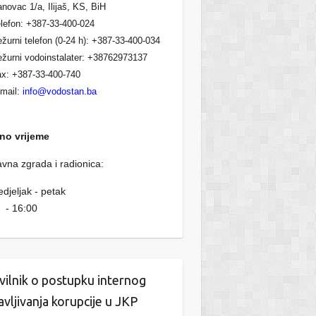
novac 1/a, Ilijaš, KS, BiH
lefon: +387-33-400-024
žurni telefon (0-24 h): +387-33-400-034
žurni vodoinstalater: +38762973137
x: +387-33-400-740
mail:
info@vodostan.ba
no vrijeme
vna zgrada i radionica:
djeljak - petak
 - 16:00
vilnik o postupku internog
javljivanja korupcije u JKP