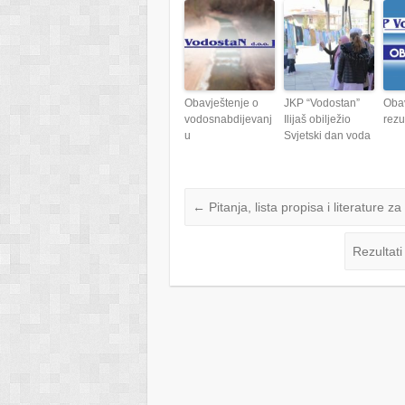
Obavještenje o
JKP “Vodostan”
Obav
vodosnabdijevanj
Ilijaš obilježio
rezu
u
Svjetski dan voda
←
Pitanja, lista propisa i literature 
Rezultat