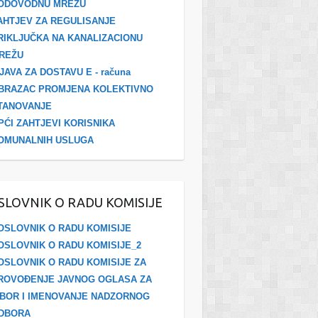
ODOVODNU MREŽU
AHTJEV ZA REGULISANJE
RIKLJUČKA NA KANALIZACIONU
REŽU
ZJAVA ZA DOSTAVU E - računa
BRAZAC PROMJENA KOLEKTIVNO
TANOVANJE
PĆI ZAHTJEVI KORISNIKA
OMUNALNIH USLUGA
SLOVNIK O RADU KOMISIJE
OSLOVNIK O RADU KOMISIJE
OSLOVNIK O RADU KOMISIJE_2
OSLOVNIK O RADU KOMISIJE ZA
ROVOĐENJE JAVNOG OGLASA ZA
ZBOR I IMENOVANJE NADZORNOG
DBORA