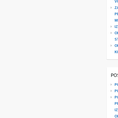
V
Z
P
M
I
O
S
O
K
PO
P
P
P
P
I
O