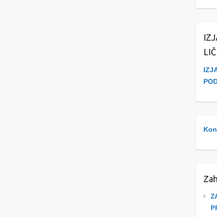
IZ
LI
IZJ
PO
Kont
Zah
Z
P