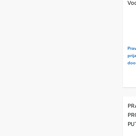
Vod
Prav
prij
doo
PR
PR
PU