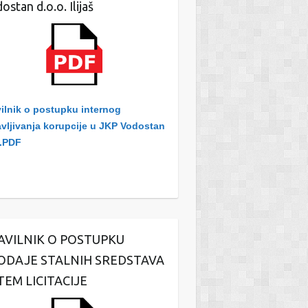
ostan d.o.o. Ilijaš
ilnik o postupku internog
avljivanja korupcije u JKP Vodostan
.PDF
AVILNIK O POSTUPKU
ODAJE STALNIH SREDSTAVA
TEM LICITACIJE