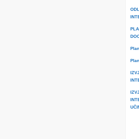
ODL
INT
PLA
DOO
Plan
Plan
IZV
INT
IZV
INT
UČI