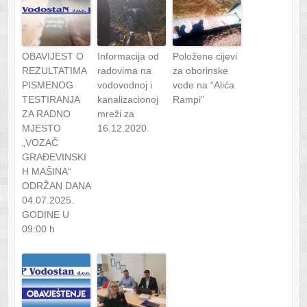
OBAVIJEST O
Informacija od
Položene cijevi
REZULTATIMA
radovima na
za oborinske
PISMENOG
vodovodnoj i
vode na “Alića
TESTIRANJA
kanalizacionoj
Rampi”
ZA RADNO
mreži za
MJESTO
16.12.2020.
„VOZAČ
GRAĐEVINSKI
H MAŠINA“
ODRŽAN DANA
04.07.2025.
GODINE U
09:00 h