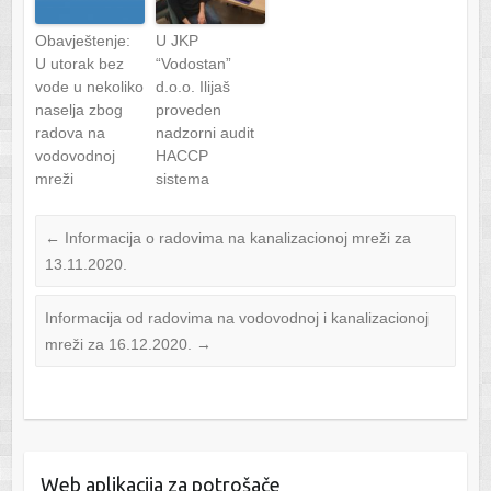
Obavještenje:
U JKP
U utorak bez
“Vodostan”
vode u nekoliko
d.o.o. Ilijaš
naselja zbog
proveden
radova na
nadzorni audit
vodovodnoj
HACCP
mreži
sistema
←
Informacija o radovima na kanalizacionoj mreži za
13.11.2020.
Informacija od radovima na vodovodnoj i kanalizacionoj
mreži za 16.12.2020.
→
Web aplikacija za potrošače