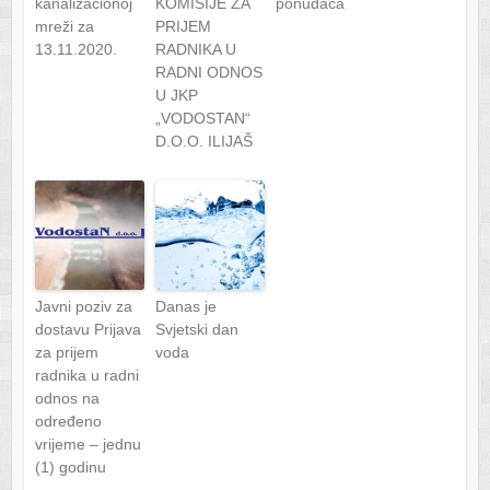
kanalizacionoj
KOMISIJE ZA
ponuđača
mreži za
PRIJEM
13.11.2020.
RADNIKA U
RADNI ODNOS
U JKP
„VODOSTAN“
D.O.O. ILIJAŠ
Javni poziv za
Danas je
dostavu Prijava
Svjetski dan
za prijem
voda
radnika u radni
odnos na
određeno
vrijeme – jednu
(1) godinu