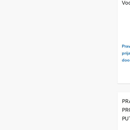
Vod
Prav
prij
doo
PR
PR
PU