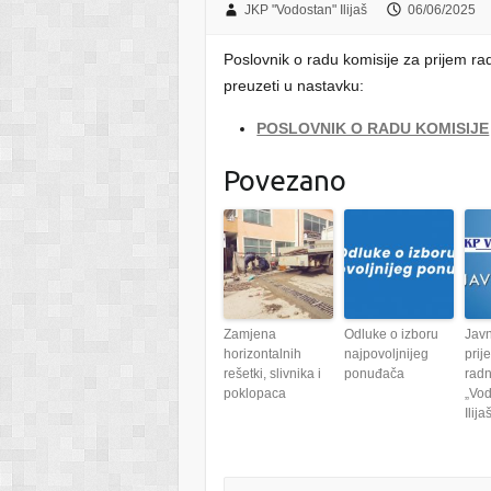
JKP "Vodostan" Ilijaš
06/06/2025
Poslovnik o radu komisije za prijem ra
preuzeti u nastavku:
POSLOVNIK O RADU KOMISIJE
Povezano
Zamjena
Odluke o izboru
Javn
horizontalnih
najpovoljnijeg
prij
rešetki, slivnika i
ponuđača
radn
poklopaca
„Vod
Ilija