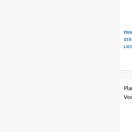
PRA
STA
LIC
Pla
Vod