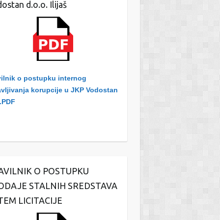
ostan d.o.o. Ilijaš
ilnik o postupku internog
avljivanja korupcije u JKP Vodostan
.PDF
AVILNIK O POSTUPKU
ODAJE STALNIH SREDSTAVA
TEM LICITACIJE