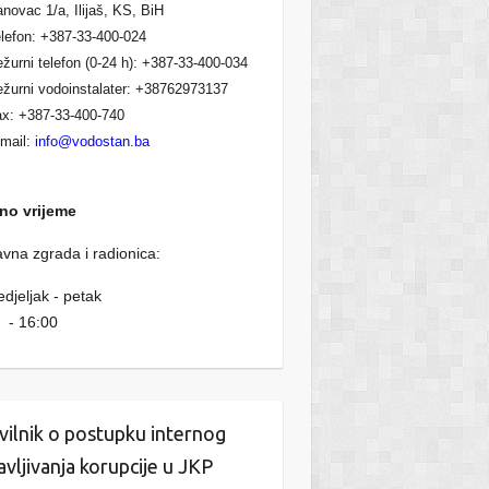
novac 1/a, Ilijaš, KS, BiH
lefon: +387-33-400-024
žurni telefon (0-24 h): +387-33-400-034
žurni vodoinstalater: +38762973137
x: +387-33-400-740
mail:
info@vodostan.ba
no vrijeme
vna zgrada i radionica:
djeljak - petak
 - 16:00
vilnik o postupku internog
javljivanja korupcije u JKP