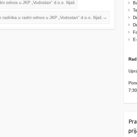
ni odnos u JKP „Vodostan“ d.o.o. Ilijaš
Ba
Te
m radnika u radni odnos u JKP „Vodostan“ d.o.o. Ilijaš
→
De
De
Fa
E-
Rad
Upra
Pone
7:30
Pra
pri