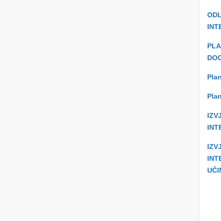
ODL
INT
PLA
DOO
Plan
Plan
IZV
INT
IZV
INT
UČI