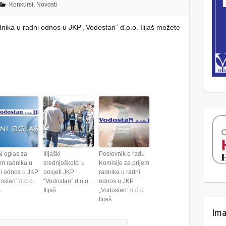
Konkursi
,
Novosti
dnika u radni odnos u JKP „Vodostan“ d.o.o. Ilijaš možete
i oglas za
Ilijaški
Poslovnik o radu
em radnika u
srednjoškolci u
Komisije za prijem
i odnos u JKP
posjeti JKP
radnika u radni
ostan“ d.o.o.
“Vodostan” d.o.o.
odnos u JKP
š
Ilijaš
„Vodostan“ d.o.o.
Ilijaš
Ima