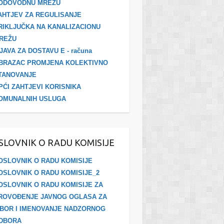
ODOVODNU MREŽU
AHTJEV ZA REGULISANJE
RIKLJUČKA NA KANALIZACIONU
REŽU
ZJAVA ZA DOSTAVU E - računa
BRAZAC PROMJENA KOLEKTIVNO
TANOVANJE
PĆI ZAHTJEVI KORISNIKA
OMUNALNIH USLUGA
SLOVNIK O RADU KOMISIJE
OSLOVNIK O RADU KOMISIJE
OSLOVNIK O RADU KOMISIJE_2
OSLOVNIK O RADU KOMISIJE ZA
ROVOĐENJE JAVNOG OGLASA ZA
ZBOR I IMENOVANJE NADZORNOG
DBORA