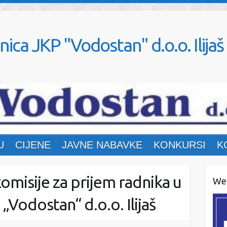
nica JKP "Vodostan" d.o.o. Ilijaš
U
CIJENE
JAVNE NABAVKE
KONKURSI
K
omisije za prijem radnika u
Web
„Vodostan“ d.o.o. Ilijaš