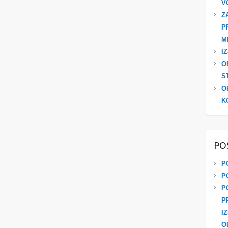
V
Z
P
M
I
O
S
O
K
PO
P
P
P
P
I
O