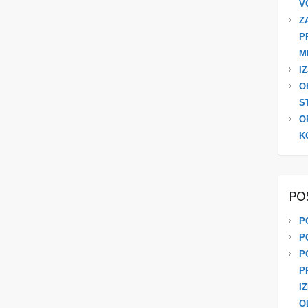
V
Z
P
M
I
O
S
O
K
PO
P
P
P
P
I
O