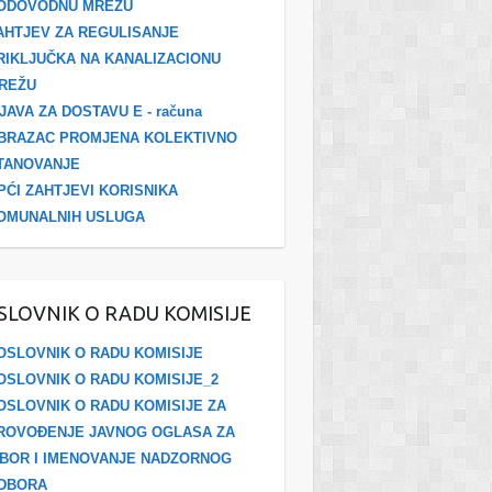
ODOVODNU MREŽU
AHTJEV ZA REGULISANJE
RIKLJUČKA NA KANALIZACIONU
REŽU
ZJAVA ZA DOSTAVU E - računa
BRAZAC PROMJENA KOLEKTIVNO
TANOVANJE
PĆI ZAHTJEVI KORISNIKA
OMUNALNIH USLUGA
SLOVNIK O RADU KOMISIJE
OSLOVNIK O RADU KOMISIJE
OSLOVNIK O RADU KOMISIJE_2
OSLOVNIK O RADU KOMISIJE ZA
ROVOĐENJE JAVNOG OGLASA ZA
ZBOR I IMENOVANJE NADZORNOG
DBORA