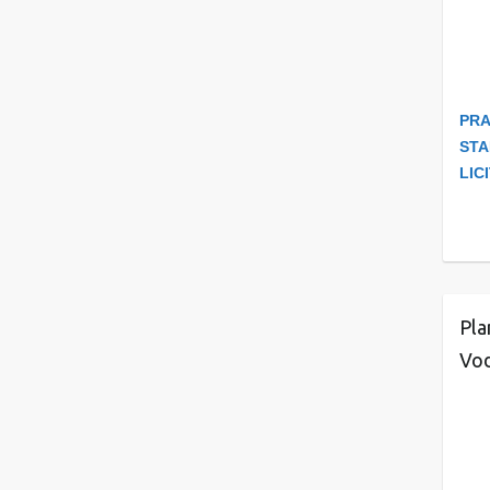
PRA
STA
LIC
Pla
Vod