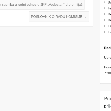
Ba
 radnika u radni odnos u JKP „Vodostan“ d.o.o. Ilijaš
Te
De
POSLOVNIK O RADU KOMISIJE
→
De
Fa
E-
Rad
Upra
Pone
7:30
Pra
pri