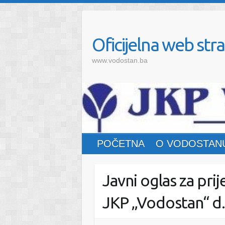
Oficijelna web stra
www.vodostan.ba
POČETNA
O VODOSTAN
Javni oglas za pri
JKP „Vodostan“ d.o.