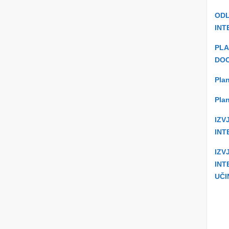
ODL
INT
PLA
DOO
Plan
Plan
IZV
INT
IZV
INT
UČI