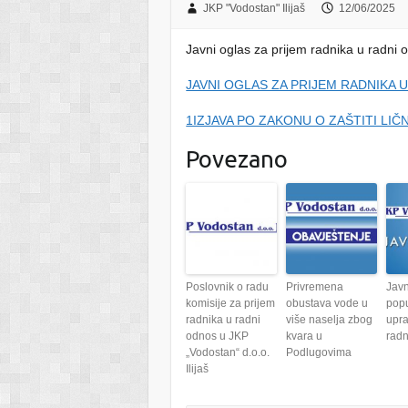
JKP "Vodostan" Ilijaš
12/06/2025
Javni oglas za prijem radnika u radni o
JAVNI OGLAS ZA PRIJEM RADNIKA 
1IZJAVA PO ZAKONU O ZAŠTITI LIC
Povezano
Poslovnik o radu
Privremena
Javn
komisije za prijem
obustava vode u
pop
radnika u radni
više naselja zbog
upr
odnos u JKP
kvara u
rad
„Vodostan“ d.o.o.
Podlugovima
Ilijaš