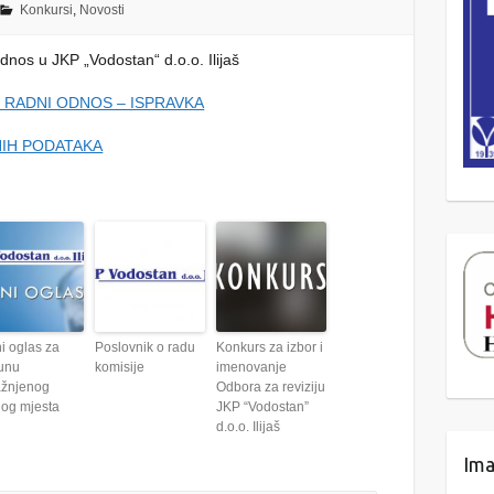
Konkursi
,
Novosti
dnos u JKP „Vodostan“ d.o.o. Ilijaš
U RADNI ODNOS – ISPRAVKA
̌NIH PODATAKA
i oglas za
Poslovnik o radu
Konkurs za izbor i
unu
komisije
imenovanje
ažnjenog
Odbora za reviziju
nog mjesta
JKP “Vodostan”
d.o.o. Ilijaš
Ima