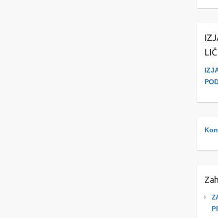
IZ
LI
IZJ
PO
Kont
Zah
Z
P