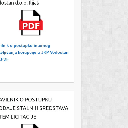
ostan d.o.o. Ilijaš
ilnik o postupku internog
avljivanja korupcije u JKP Vodostan
.PDF
AVILNIK O POSTUPKU
ODAJE STALNIH SREDSTAVA
TEM LICITACIJE