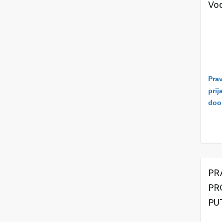
Vod
Prav
prij
doo
PR
PR
PU