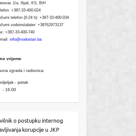
novac 1/a, Ilijaš, KS, BiH
lefon: +387-33-400-024
žurni telefon (0-24 h): +387-33-400-034
žurni vodoinstalater: +38762973137
x: +387-33-400-740
mail:
info@vodostan.ba
no vrijeme
vna zgrada i radionica:
djeljak - petak
 - 16:00
vilnik o postupku internog
javljivanja korupcije u JKP