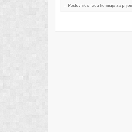
←
Poslovnik o radu komisije za prijem