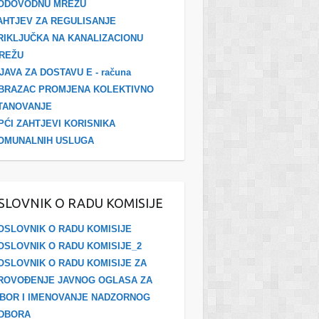
ODOVODNU MREŽU
AHTJEV ZA REGULISANJE
RIKLJUČKA NA KANALIZACIONU
REŽU
ZJAVA ZA DOSTAVU E - računa
BRAZAC PROMJENA KOLEKTIVNO
TANOVANJE
PĆI ZAHTJEVI KORISNIKA
OMUNALNIH USLUGA
SLOVNIK O RADU KOMISIJE
OSLOVNIK O RADU KOMISIJE
OSLOVNIK O RADU KOMISIJE_2
OSLOVNIK O RADU KOMISIJE ZA
ROVOĐENJE JAVNOG OGLASA ZA
ZBOR I IMENOVANJE NADZORNOG
DBORA