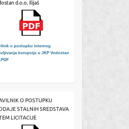
ostan d.o.o. Ilijaš
ilnik o postupku internog
avljivanja korupcije u JKP Vodostan
.PDF
AVILNIK O POSTUPKU
ODAJE STALNIH SREDSTAVA
TEM LICITACIJE