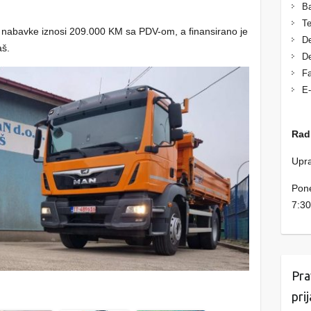
Ba
Te
 nabavke iznosi 209.000 KM sa PDV-om, a finansirano je
De
aš.
De
Fa
E-
Rad
Upra
Pone
7:30
Pra
pri