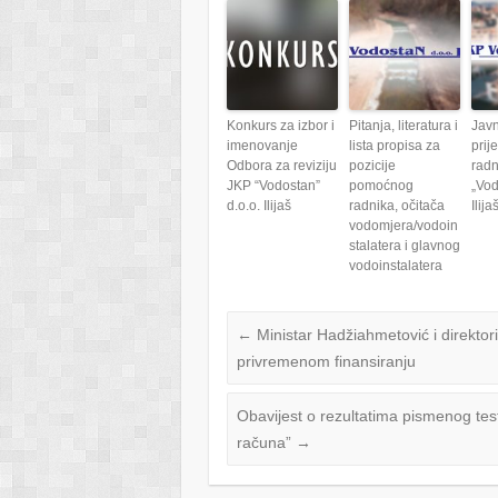
Konkurs za izbor i
Pitanja, literatura i
Javn
imenovanje
lista propisa za
prij
Odbora za reviziju
pozicije
radn
JKP “Vodostan”
pomoćnog
„Vod
d.o.o. Ilijaš
radnika, očitača
Ilija
vodomjera/vodoin
stalatera i glavnog
vodoinstalatera
←
Ministar Hadžiahmetović i direkto
privremenom finansiranju
Obavijest o rezultatima pismenog tes
računa”
→