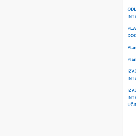
ODL
INT
PLA
DOO
Plan
Plan
IZV
INT
IZV
INT
UČI