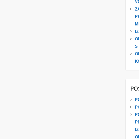
V
Z
P
M
I
O
S
O
K
PO
P
P
P
P
I
O