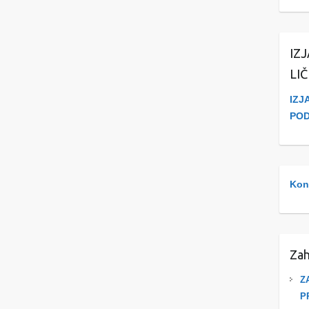
IZ
LI
IZJ
PO
Kont
Zah
Z
P