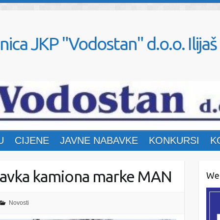
nica JKP "Vodostan" d.o.o. Ilijaš
U
CIJENE
JAVNE NABAVKE
KONKURSI
K
abavka kamiona marke MAN
Web
Novosti