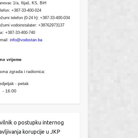
novac 1/a, Ilijaš, KS, BiH
lefon: +387-33-400-024
žurni telefon (0-24 h): +387-33-400-034
žurni vodoinstalater: +38762973137
x: +387-33-400-740
mail:
info@vodostan.ba
no vrijeme
vna zgrada i radionica:
djeljak - petak
 - 16:00
vilnik o postupku internog
javljivanja korupcije u JKP