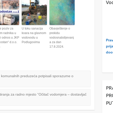
Vod
i poziv za
U toku sanacija
Obavještenje o
em radnika u
kvara na glavnom
prekidu
i odnos u JKP
vodovodu u
vodosnabdijevanj
Prav
ostan“ d.o.o.
Podlugovima
a za dan
prij
š
17.8.2024.
doo
ri komunalnih preduzeća potpisali sporazume o
PR
tiranja za radno mjesto “Očitač vodomjera – dostavljač
PR
PU