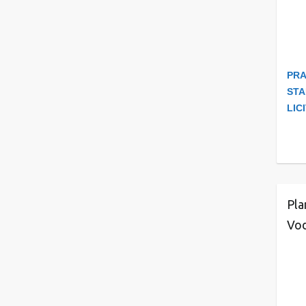
PRA
STA
LIC
Pla
Vod