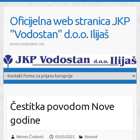
Oficijelna web stranica JKP
"Vodostan" d.o.o. Ilijaš
www.vodostan.ba
Čestitka povodom Nove
godine
Mirnes Čustović
01/01/2021
Novosti