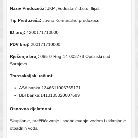
Naziv Preduzeća:
JKP „Vodostan“ d.o.o. Ilijaš
Tip Preduzeća:
Javno Komunalno preduzeće
ID broj:
4200171710000
PDV broj:
200171710000
Rješenje broj:
065-0-Reg-14-003778 Općinski sud
Sarajevo
Transakcijski računi:
ASA banka:1346611006765171
BBI banka:1413135320007689
Osnovna djelatnost
Skupljanje, prečišćavanje i snabdjevanje vodom i uklanjanje
otpadnih voda